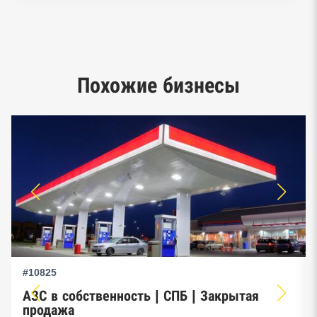
Реестр заключенных госконтрактов
Google панорамы, Яндекс.Карты
Похожие бизнесы
Единый реестр малого и среднего
предпринимательства ФНС
#10825
АЗС в собственность | СПБ | Закрытая
продажа