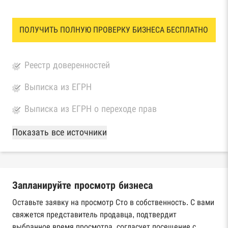
ПОЛУЧИТЬ ПОЛНУЮ ПРОВЕРКУ БИЗНЕСА БЕСПЛАТНО
Реестр доверенностей
Выписка из ЕГРН
Выписка из ЕГРН о переходе прав
База Росстата
Показать все источники
Реестры ЕГРЮЛ и ЕГРИП Федеральной
налоговой службы России
Запланируйте просмотр бизнеса
Реестр государственных контрактов
Федерального казначейства
Оставьте заявку на просмотр Сто в собственность. С вами
свяжется представитель продавца, подтвердит
Картотека арбитражных дел Высшего
выбранное время просмотра, согласует посещение с