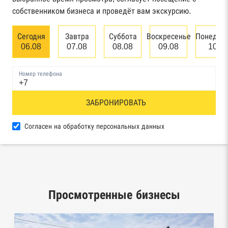
арбитражного суда
собственником бизнеса и проведёт вам экскурсию.
Единый федеральный реестр сведений о
Сегодня
Завтра
Суббота
Воскресенье
Понедел
банкротстве юридических лиц
06.08
07.08
08.08
09.08
10.0
Единый федеральный реестр сведений о
Номер телефона
банкротстве физических лиц
Реестр товарных знаков и знаков обслуживания
ЗАБРОНИРОВАТЬ
Роспатента
Согласен на обработку персональных данных
База исполнительного производства
Федеральной службы судебных приставов
Центры раскрытия информации эмитентами
ценных бумаг
Просмотренные бизнесы
Реестры лицензий: Росалкоголь,
Росздравнадзор, Рособрнадзор, Роскомнадзор,