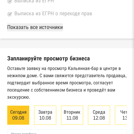
Выписка из ЕГРН
Выписка из ЕГРН о переходе прав
База Росстата
Показать все источники
Реестры ЕГРЮЛ и ЕГРИП Федеральной
налоговой службы России
Запланируйте просмотр бизнеса
Реестр государственных контрактов
Федерального казначейства
Оставьте заявку на просмотр Кальянная-бар в центре в
нежилом доме. С вами свяжется представитель продавца,
Картотека арбитражных дел Высшего
подтвердит выбранное время просмотра, согласует
арбитражного суда
посещение с собственником бизнеса и проведёт вам
экскурсию.
Единый федеральный реестр сведений о
банкротстве юридических лиц
Сегодня
Завтра
Вторник
Среда
Четве
09.08
10.08
11.08
12.08
13.0
Единый федеральный реестр сведений о
банкротстве физических лиц
Номер телефона