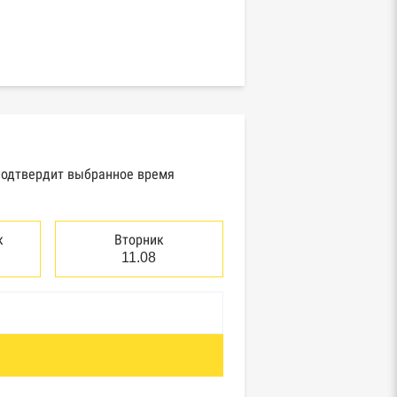
 подтвердит выбранное время
к
Вторник
11.08
отребнадзор, Росприроднадзор,