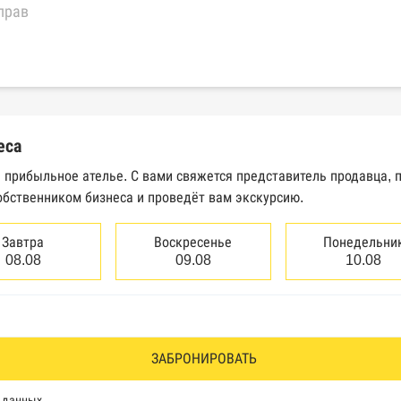
прав
еральной налоговой службы России
трактов Федерального казначейства
еса
Высшего арбитражного суда
е прибыльное ателье. С вами свяжется представитель продавца,
обственником бизнеса и проведёт вам экскурсию.
сведений о банкротстве юридических лиц
сведений о банкротстве физических лиц
Завтра
Воскресенье
Понедельни
08.08
09.08
10.08
аков обслуживания Роспатента
водства Федеральной службы судебных приставов
ии эмитентами ценных бумаг
ЗАБРОНИРОВАТЬ
оль, Росздравнадзор, Рособрнадзор, Роскомнадзор, Росп
х данных