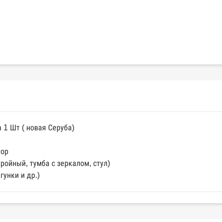
 1 Шт ( новая Серуба)
тор
кройный, тумба с зеркалом, стул)
гунки и др.)