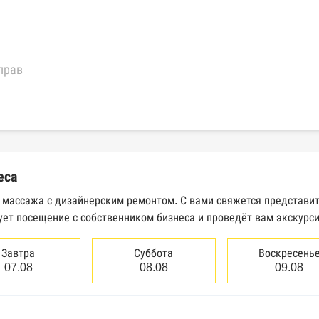
прав
еральной налоговой службы России
трактов Федерального казначейства
еса
Высшего арбитражного суда
я массажа с дизайнерским ремонтом. С вами свяжется представи
ует посещение с собственником бизнеса и проведёт вам экскурс
сведений о банкротстве юридических лиц
сведений о банкротстве физических лиц
Завтра
Суббота
Воскресень
07.08
08.08
09.08
аков обслуживания Роспатента
водства Федеральной службы судебных приставов