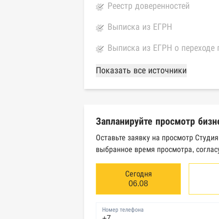
Реестр доверенностей
Выписка из ЕГРН
Выписка из ЕГРН о переходе 
База Росстата
Показать все источники
Реестры ЕГРЮЛ и ЕГРИП Фед
Реестр государственных кон
Запланируйте просмотр бизн
Картотека арбитражных дел 
Оставьте заявку на просмотр Студи
выбранное время просмотра, соглас
Единый федеральный реестр 
Единый федеральный реестр 
Сегодня
06.08
Реестр товарных знаков и зн
Номер телефона
База исполнительного произ