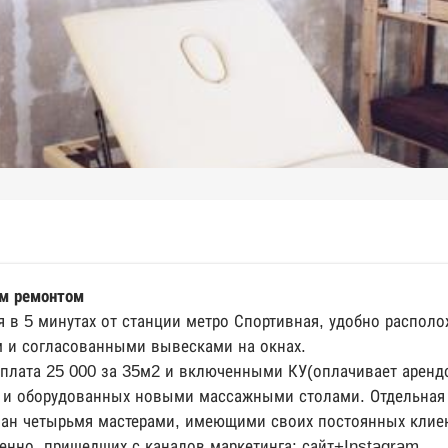
им ремонтом
я в 5 минутах от станции метро Спортивная, удобно распол
 и согласованными вывесками на окнах.
 плата 25 000 за 35м2 и включенными КУ(оплачивает арендо
 и оборудованных новыми массажными столами. Отдельная
ан четырьмя мастерами, имеющими своих постоянных клиен
енно, пришедших с каналов маркетинга: сайт+Instagram.