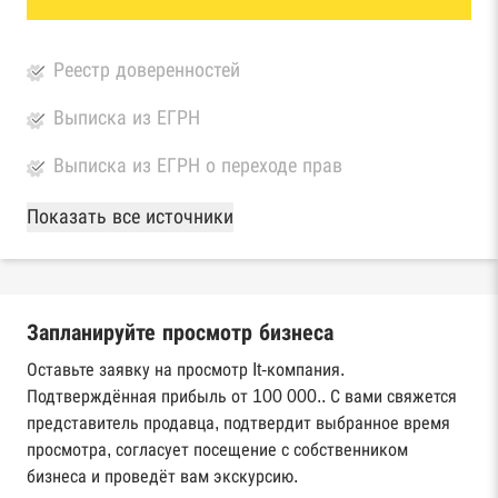
Реестр доверенностей
Выписка из ЕГРН
Выписка из ЕГРН о переходе прав
База Росстата
Показать все источники
Реестры ЕГРЮЛ и ЕГРИП Федеральной
налоговой службы России
Запланируйте просмотр бизнеса
Реестр государственных контрактов
Федерального казначейства
Оставьте заявку на просмотр It-компания.
Подтверждённая прибыль от 100 000.. С вами свяжется
Картотека арбитражных дел Высшего
представитель продавца, подтвердит выбранное время
арбитражного суда
просмотра, согласует посещение с собственником
бизнеса и проведёт вам экскурсию.
Единый федеральный реестр сведений о