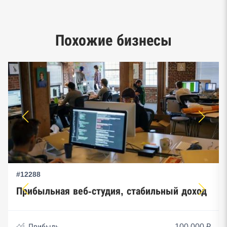
Google панорамы, Яндекс.Карты
Единый реестр малого и среднего
Похожие бизнесы
предпринимательства ФНС
#12288
Прибыльная веб-студия, стабильный доход
Прибыль
100 000 ₽