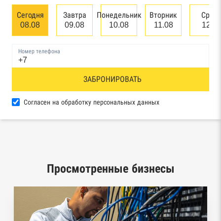
банкротстве юридических лиц
Сегодня
Завтра
Понедельник
Вторник
Сред
08.08
09.08
10.08
11.08
12.0
Единый федеральный реестр сведений о
банкротстве физических лиц
Номер телефона
Реестр товарных знаков и знаков обслуживания
ЗАБРОНИРОВАТЬ
Роспатента
База исполнительного производства
Согласен на обработку персональных данных
Федеральной службы судебных приставов
Центры раскрытия информации эмитентами
ценных бумаг
Просмотренные бизнесы
Реестры лицензий: Росалкоголь,
Росздравнадзор, Рособрнадзор, Роскомнадзор,
Роспотребнадзор, Росприроднадзор,
Ростехнадзор