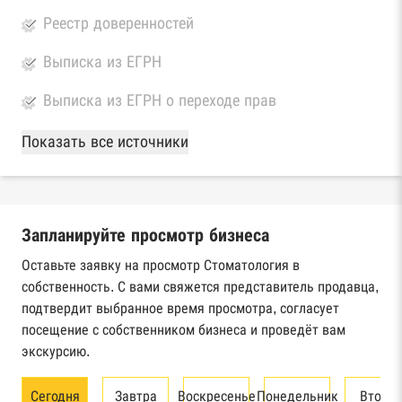
Реестр доверенностей
Выписка из ЕГРН
Выписка из ЕГРН о переходе прав
База Росстата
Показать все источники
Реестры ЕГРЮЛ и ЕГРИП Федеральной
налоговой службы России
Запланируйте просмотр бизнеса
Реестр государственных контрактов
Федерального казначейства
Оставьте заявку на просмотр Стоматология в
собственность. С вами свяжется представитель продавца,
Картотека арбитражных дел Высшего
подтвердит выбранное время просмотра, согласует
арбитражного суда
посещение с собственником бизнеса и проведёт вам
экскурсию.
Единый федеральный реестр сведений о
банкротстве юридических лиц
Сегодня
Завтра
Воскресенье
Понедельник
Вторн