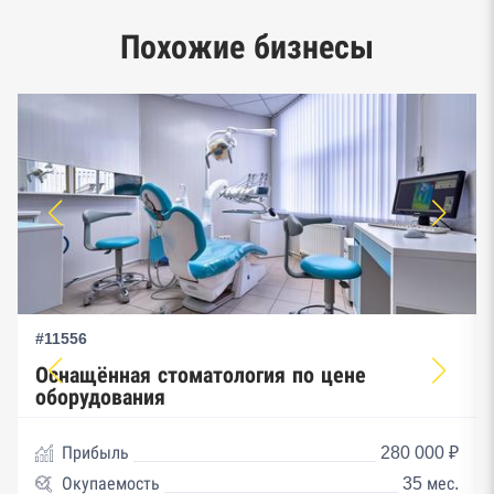
Единый реестр малого и среднего
Похожие бизнесы
предпринимательства ФНС
#11556
Оснащённая стоматология по цене
оборудования
Прибыль
280 000 ₽
Окупаемость
35 мес.