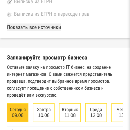
Выписка из ЕГРН
Выписка из ЕГРН о переходе прав
База Росстата
Показать все источники
Реестры ЕГРЮЛ и ЕГРИП Федеральной
налоговой службы России
Запланируйте просмотр бизнеса
Реестр государственных контрактов
Федерального казначейства
Оставьте заявку на просмотр IT бизнес, на создание
интернет магазинов. С вами свяжется представитель
Картотека арбитражных дел Высшего
продавца, подтвердит выбранное время просмотра,
арбитражного суда
согласует посещение с собственником бизнеса и
проведёт вам экскурсию.
Единый федеральный реестр сведений о
банкротстве юридических лиц
Сегодня
Завтра
Вторник
Среда
Четве
09.08
10.08
11.08
12.08
13.0
Единый федеральный реестр сведений о
банкротстве физических лиц