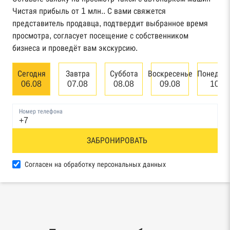
Чистая прибыль от 1 млн.. С вами свяжется
Картотека арбитражных дел Высшего
представитель продавца, подтвердит выбранное время
арбитражного суда
просмотра, согласует посещение с собственником
бизнеса и проведёт вам экскурсию.
Единый федеральный реестр сведений о
банкротстве юридических лиц
Сегодня
Завтра
Суббота
Воскресенье
Понедел
06.08
07.08
08.08
09.08
10.0
Единый федеральный реестр сведений о
банкротстве физических лиц
Номер телефона
Реестр товарных знаков и знаков обслуживания
ЗАБРОНИРОВАТЬ
Роспатента
База исполнительного производства
Согласен на обработку персональных данных
Федеральной службы судебных приставов
Центры раскрытия информации эмитентами
ценных бумаг