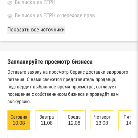
Выписка из ЕГРН
Выписка из ЕГРН о переходе прав
База Росстата
Показать все источники
Реестры ЕГРЮЛ и ЕГРИП Федеральной
налоговой службы России
Запланируйте просмотр бизнеса
Реестр государственных контрактов
Федерального казначейства
Оставьте заявку на просмотр Сервис доставки здорового
питания. С вами свяжется представитель продавца,
Картотека арбитражных дел Высшего
подтвердит выбранное время просмотра, согласует
арбитражного суда
посещение с собственником бизнеса и проведёт вам
экскурсию.
Единый федеральный реестр сведений о
банкротстве юридических лиц
Сегодня
Завтра
Среда
Четверг
Пятни
10.08
11.08
12.08
13.08
14.0
Единый федеральный реестр сведений о
банкротстве физических лиц