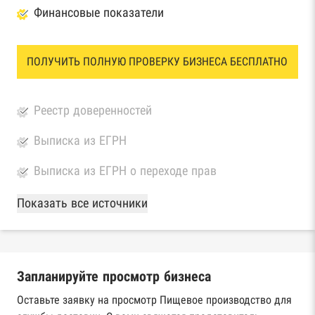
Финансовые показатели
ПОЛУЧИТЬ ПОЛНУЮ ПРОВЕРКУ БИЗНЕСА БЕСПЛАТНО
Реестр доверенностей
Выписка из ЕГРН
Выписка из ЕГРН о переходе прав
База Росстата
Показать все источники
Реестры ЕГРЮЛ и ЕГРИП Федеральной
налоговой службы России
Запланируйте просмотр бизнеса
Реестр государственных контрактов
Федерального казначейства
Оставьте заявку на просмотр Пищевое производство для