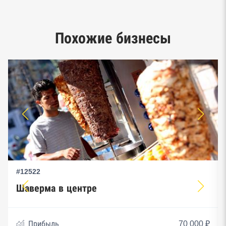
Google панорамы, Яндекс.Карты
Единый реестр малого и среднего
Похожие бизнесы
предпринимательства ФНС
#12522
Шаверма в центре
Прибыль
70 000 ₽