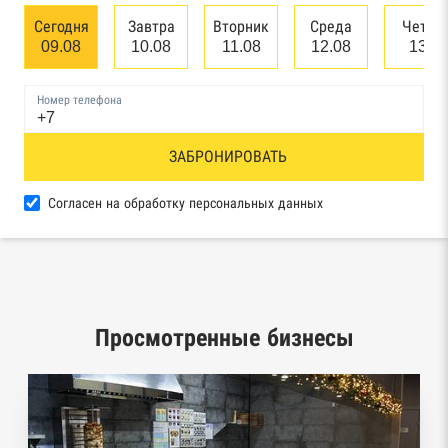
банкротстве юридических лиц
Сегодня
Завтра
Вторник
Среда
Четве
09.08
10.08
11.08
12.08
13.0
Единый федеральный реестр сведений о
банкротстве физических лиц
Номер телефона
Реестр товарных знаков и знаков обслуживания
ЗАБРОНИРОВАТЬ
Роспатента
База исполнительного производства
Согласен на обработку персональных данных
Федеральной службы судебных приставов
Центры раскрытия информации эмитентами
ценных бумаг
Просмотренные бизнесы
Реестры лицензий: Росалкоголь,
Росздравнадзор, Рособрнадзор, Роскомнадзор,
Роспотребнадзор, Росприроднадзор,
Ростехнадзор