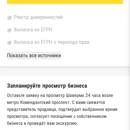
Реестр доверенностей
Выписка из ЕГРН
Выписка из ЕГРН о переходе прав
База Росстата
Показать все источники
Реестры ЕГРЮЛ и ЕГРИП Федеральной
налоговой службы России
Запланируйте просмотр бизнеса
Реестр государственных контрактов
Федерального казначейства
Оставьте заявку на просмотр Шаверма 24 часа возле
метро Комендантский проспект. С вами свяжется
Картотека арбитражных дел Высшего
представитель продавца, подтвердит выбранное время
арбитражного суда
просмотра, согласует посещение с собственником
бизнеса и проведёт вам экскурсию.
Единый федеральный реестр сведений о