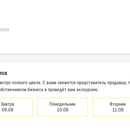
прав
еральной налоговой службы России
трактов Федерального казначейства
еса
Высшего арбитражного суда
бистро полного цикла. С вами свяжется представитель продавца,
обственником бизнеса и проведёт вам экскурсию.
сведений о банкротстве юридических лиц
сведений о банкротстве физических лиц
Завтра
Понедельник
Вторник
09.08
10.08
11.08
аков обслуживания Роспатента
водства Федеральной службы судебных приставов