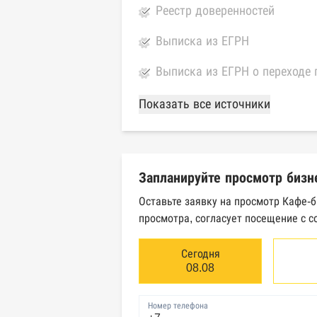
Реестр доверенностей
Выписка из ЕГРН
Выписка из ЕГРН о переходе 
База Росстата
Показать все источники
Реестры ЕГРЮЛ и ЕГРИП Фед
Реестр государственных кон
Запланируйте просмотр бизн
Картотека арбитражных дел 
Оставьте заявку на просмотр Кафе-
просмотра, согласует посещение с с
Единый федеральный реестр 
Единый федеральный реестр 
Сегодня
08.08
Реестр товарных знаков и зн
Номер телефона
База исполнительного произ