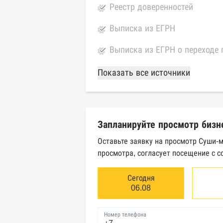
Реестр доверенностей
Выписка из ЕГРН
Выписка из ЕГРН о переходе 
База Росстата
Показать все источники
Реестры ЕГРЮЛ и ЕГРИП Фед
Реестр государственных кон
Запланируйте просмотр бизн
Картотека арбитражных дел 
Оставьте заявку на просмотр Суши-
просмотра, согласует посещение с с
Единый федеральный реестр 
Единый федеральный реестр 
Сегодня
06.08
Реестр товарных знаков и зн
Номер телефона
База исполнительного произ