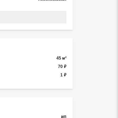
45 м²
70 ₽
1 ₽
ИП