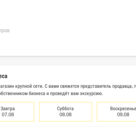
прав
еральной налоговой службы России
трактов Федерального казначейства
еса
Высшего арбитражного суда
магазин крупной сети. С вами свяжется представитель продавца,
обственником бизнеса и проведёт вам экскурсию.
сведений о банкротстве юридических лиц
сведений о банкротстве физических лиц
Завтра
Суббота
Воскресень
07.08
08.08
09.08
аков обслуживания Роспатента
водства Федеральной службы судебных приставов