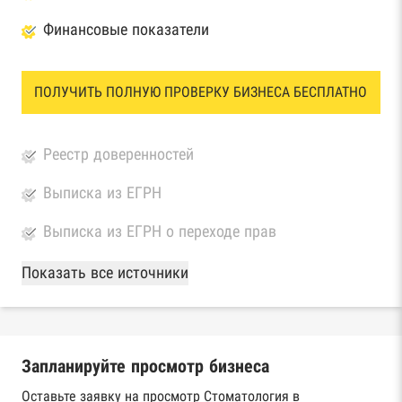
Финансовые показатели
ПОЛУЧИТЬ ПОЛНУЮ ПРОВЕРКУ БИЗНЕСА БЕСПЛАТНО
Реестр доверенностей
Выписка из ЕГРН
Выписка из ЕГРН о переходе прав
База Росстата
Показать все источники
Реестры ЕГРЮЛ и ЕГРИП Федеральной
налоговой службы России
Запланируйте просмотр бизнеса
Реестр государственных контрактов
Федерального казначейства
Оставьте заявку на просмотр Стоматология в