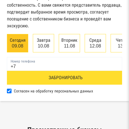
собственность. С вами свяжется представитель продавца,
Картотека арбитражных дел Высшего
подтвердит выбранное время просмотра, согласует
арбитражного суда
посещение с собственником бизнеса и проведёт вам
экскурсию.
Единый федеральный реестр сведений о
банкротстве юридических лиц
Сегодня
Завтра
Вторник
Среда
Четве
09.08
10.08
11.08
12.08
13.0
Единый федеральный реестр сведений о
банкротстве физических лиц
Номер телефона
Реестр товарных знаков и знаков обслуживания
ЗАБРОНИРОВАТЬ
Роспатента
База исполнительного производства
Согласен на обработку персональных данных
Федеральной службы судебных приставов
Центры раскрытия информации эмитентами
ценных бумаг