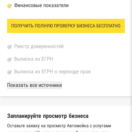
Финансовые показатели
ПОЛУЧИТЬ ПОЛНУЮ ПРОВЕРКУ БИЗНЕСА БЕСПЛАТНО
Реестр доверенностей
Выписка из ЕГРН
Выписка из ЕГРН о переходе прав
База Росстата
Показать все источники
Реестры ЕГРЮЛ и ЕГРИП Федеральной
налоговой службы России
Запланируйте просмотр бизнеса
Реестр государственных контрактов
Федерального казначейства
Оставьте заявку на просмотр Автомойка с услугами