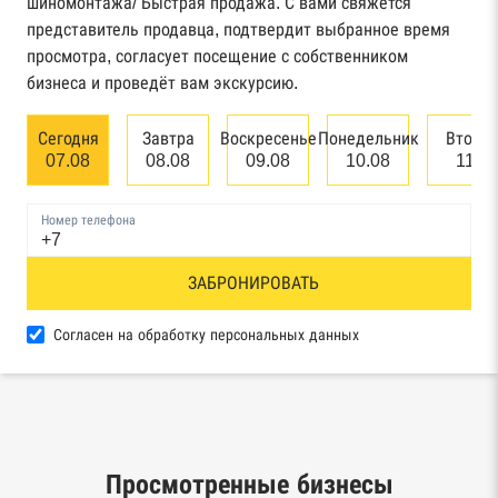
шиномонтажа/ Быстрая продажа. С вами свяжется
Картотека арбитражных дел Высшего
представитель продавца, подтвердит выбранное время
арбитражного суда
просмотра, согласует посещение с собственником
бизнеса и проведёт вам экскурсию.
Единый федеральный реестр сведений о
банкротстве юридических лиц
Сегодня
Завтра
Воскресенье
Понедельник
Вторн
07.08
08.08
09.08
10.08
11.0
Единый федеральный реестр сведений о
банкротстве физических лиц
Номер телефона
Реестр товарных знаков и знаков обслуживания
ЗАБРОНИРОВАТЬ
Роспатента
База исполнительного производства
Согласен на обработку персональных данных
Федеральной службы судебных приставов
Центры раскрытия информации эмитентами
ценных бумаг
Просмотренные бизнесы
Реестры лицензий: Росалкоголь,