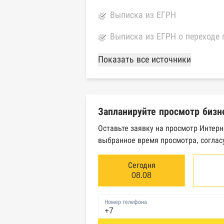
Выписка из ЕГРН
Выписка из ЕГРН о переходе 
База Росстата
Показать все источники
Реестры ЕГРЮЛ и ЕГРИП Фед
Реестр государственных кон
Запланируйте просмотр бизн
Картотека арбитражных дел 
Оставьте заявку на просмотр Интерн
выбранное время просмотра, соглас
Единый федеральный реестр 
Единый федеральный реестр 
Сегодня
08.08
Реестр товарных знаков и зн
Номер телефона
База исполнительного произ