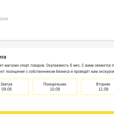
прав
еральной налоговой службы России
трактов Федерального казначейства
еса
Высшего арбитражного суда
ет-магазин спорт.товаров. Окупаемость 6 мес. С вами свяжется 
ует посещение с собственником бизнеса и проведёт вам экскурс
сведений о банкротстве юридических лиц
сведений о банкротстве физических лиц
Завтра
Понедельник
Вторник
09.08
10.08
11.08
аков обслуживания Роспатента
водства Федеральной службы судебных приставов