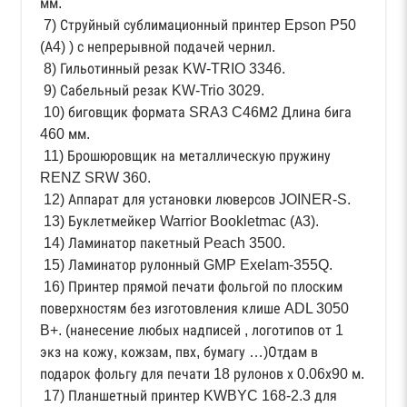
мм.
7) Струйный сублимационный принтер Epson P50
(А4) ) с непрерывной подачей чернил.
8) Гильотинный резак KW-TRIO 3346.
9) Сабельный резак KW-Trio 3029.
10) биговщик формата SRA3 C46М2 Длина бига
460 мм.
11) Брошюровщик на металлическую пружину
RENZ SRW 360.
12) Аппарат для установки люверсов JOINER-S.
13) Буклетмейкер Warrior Bookletmac (А3).
14) Ламинатор пакетный Peach 3500.
15) Ламинатор рулонный GMP Exelam-355Q.
16) Принтер прямой печати фольгой по плоским
поверхностям без изготовления клише ADL 3050
B+. (нанесение любых надписей , логотипов от 1
экз на кожу, кожзам, пвх, бумагу …)Отдам в
подарок фольгу для печати 18 рулонов х 0.06х90 м.
17) Планшетный принтер KWBYC 168-2.3 для