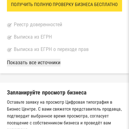
ПОЛУЧИТЬ ПОЛНУЮ ПРОВЕРКУ БИЗНЕСА БЕСПЛАТНО
Реестр доверенностей
Выписка из ЕГРН
Выписка из ЕГРН о переходе прав
База Росстата
Показать все источники
Реестры ЕГРЮЛ и ЕГРИП Федеральной
налоговой службы России
Запланируйте просмотр бизнеса
Реестр государственных контрактов
Федерального казначейства
Оставьте заявку на просмотр Цифровая типография в
Бизнес Центре. С вами свяжется представитель продавца,
Картотека арбитражных дел Высшего
подтвердит выбранное время просмотра, согласует
арбитражного суда
посещение с собственником бизнеса и проведёт вам