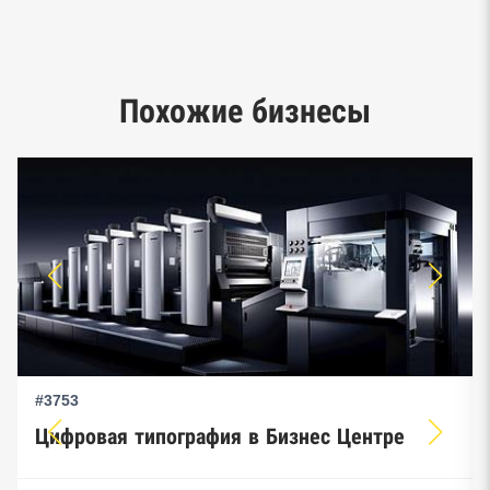
Google панорамы, Яндекс.Карты
Единый реестр малого и среднего
Похожие бизнесы
предпринимательства ФНС
#3753
Цифровая типография в Бизнес Центре