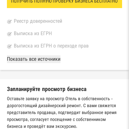
ПОЛУЧИТЬ ПОЛНУЮ ПРОВЕРКУ БИЗНЕСА БЕСПЛАТНО
Реестр доверенностей
Выписка из ЕГРН
Выписка из ЕГРН о переходе прав
База Росстата
Показать все источники
Реестры ЕГРЮЛ и ЕГРИП Федеральной
налоговой службы России
Запланируйте просмотр бизнеса
Реестр государственных контрактов
Федерального казначейства
Оставьте заявку на просмотр Отель в собственность -
дорогостоящий дизайнерский ремонт. С вами свяжется
Картотека арбитражных дел Высшего
представитель продавца, подтвердит выбранное время
арбитражного суда
просмотра, согласует посещение с собственником
бизнеса и проведёт вам экскурсию.