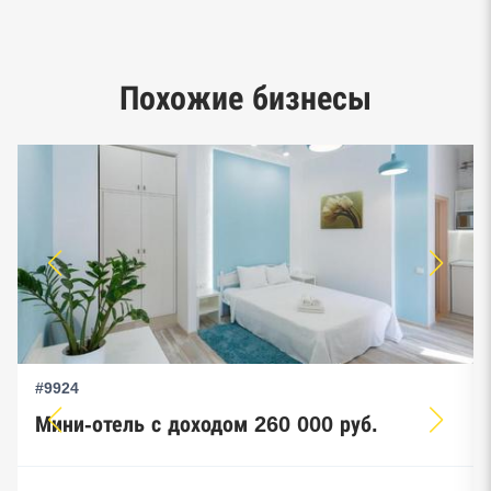
Google панорамы, Яндекс.Карты
Единый реестр малого и среднего
Похожие бизнесы
предпринимательства ФНС
#9924
Мини-отель с доходом 260 000 руб.