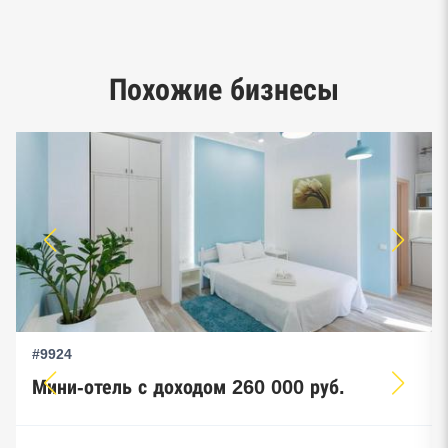
Google панорамы, Яндекс.Карты
Единый реестр малого и среднего
Похожие бизнесы
предпринимательства ФНС
#9924
Мини-отель с доходом 260 000 руб.