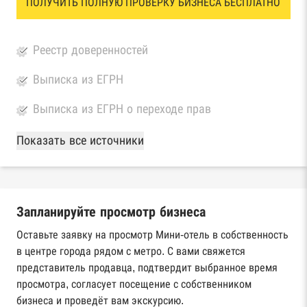
ПОЛУЧИТЬ ПОЛНУЮ ПРОВЕРКУ БИЗНЕСА БЕСПЛАТНО
Реестр доверенностей
Выписка из ЕГРН
Выписка из ЕГРН о переходе прав
База Росстата
Показать все источники
Реестры ЕГРЮЛ и ЕГРИП Федеральной
налоговой службы России
Запланируйте просмотр бизнеса
Реестр государственных контрактов
Федерального казначейства
Оставьте заявку на просмотр Мини-отель в собственность
в центре города рядом с метро. С вами свяжется
Картотека арбитражных дел Высшего
представитель продавца, подтвердит выбранное время
арбитражного суда
просмотра, согласует посещение с собственником
бизнеса и проведёт вам экскурсию.