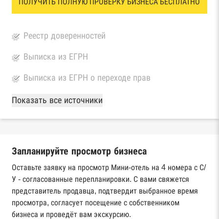
ПОЛУЧИТЬ ПОЛНУЮ ПРОВЕРКУ БИЗНЕСА БЕСПЛАТНО
Реестр доверенностей
Выписка из ЕГРН
Выписка из ЕГРН о переходе прав
База Росстата
Показать все источники
Реестры ЕГРЮЛ и ЕГРИП Федеральной
налоговой службы России
Запланируйте просмотр бизнеса
Реестр государственных контрактов
Федерального казначейства
Оставьте заявку на просмотр Мини-отель на 4 номера с С/
У - согласованные перепланировки. С вами свяжется
Картотека арбитражных дел Высшего
представитель продавца, подтвердит выбранное время
арбитражного суда
просмотра, согласует посещение с собственником
бизнеса и проведёт вам экскурсию.