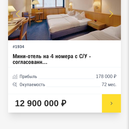
Реестр плановых проверок Реестр
недобросовестных поставщиков
Реестры особых адресов ФНС
Реестр дисквалифицированных лиц
#1934
Реестры ФНС
Мини-отель на 4 номера с С/У -
согласованн...
Реестр заключенных госконтрактов
Прибыль
178 000 ₽
Реестр членов Торгово-промышленной палаты
Окупаемость
72 мес.
Реестр уведомлений о залоге движимого
имущества нотариальной палаты
12 900 000 ₽
Реестр недействительных паспортов ФМС
Реестр заключенных госконтрактов