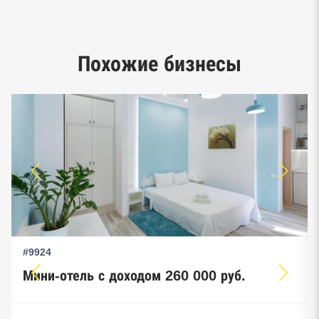
Google панорамы, Яндекс.Карты
Единый реестр малого и среднего
Похожие бизнесы
предпринимательства ФНС
#9924
Мини-отель с доходом 260 000 руб.