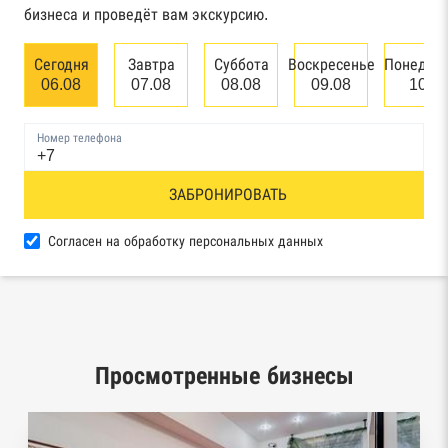
бизнеса и проведёт вам экскурсию.
Единый федеральный реестр сведений о
банкротстве юридических лиц
Сегодня
Завтра
Суббота
Воскресенье
Понедел
06.08
07.08
08.08
09.08
10.0
Единый федеральный реестр сведений о
банкротстве физических лиц
Номер телефона
Реестр товарных знаков и знаков обслуживания
ЗАБРОНИРОВАТЬ
Роспатента
База исполнительного производства
Согласен на обработку персональных данных
Федеральной службы судебных приставов
Центры раскрытия информации эмитентами
ценных бумаг
Просмотренные бизнесы
Реестры лицензий: Росалкоголь,
Росздравнадзор, Рособрнадзор, Роскомнадзор,
Роспотребнадзор, Росприроднадзор,