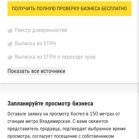
ПОЛУЧИТЬ ПОЛНУЮ ПРОВЕРКУ БИЗНЕСА БЕСПЛАТНО
Реестр доверенностей
Выписка из ЕГРН
Выписка из ЕГРН о переходе прав
База Росстата
Показать все источники
Реестры ЕГРЮЛ и ЕГРИП Федеральной
налоговой службы России
Запланируйте просмотр бизнеса
Реестр государственных контрактов
Федерального казначейства
Оставьте заявку на просмотр Хостел в 150 метрах от
станции метро Владимирская. С вами свяжется
Картотека арбитражных дел Высшего
представитель продавца, подтвердит выбранное время
арбитражного суда
просмотра, согласует посещение с собственником