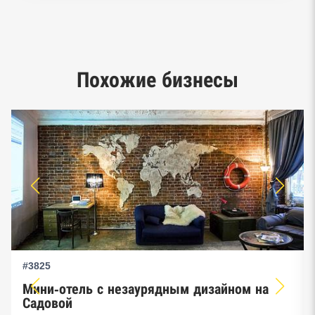
Реестр заключенных госконтрактов
Google панорамы, Яндекс.Карты
Единый реестр малого и среднего
Похожие бизнесы
предпринимательства ФНС
#3825
Мини-отель с незаурядным дизайном на
Садовой