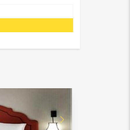
отребнадзор, Росприроднадзор,