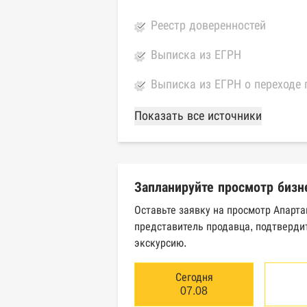
Реестр доверенностей
Выписка из ЕГРН
Выписка из ЕГРН о переходе 
База Росстата
Показать все источники
Реестры ЕГРЮЛ и ЕГРИП Фед
Реестр государственных кон
Запланируйте просмотр бизн
Картотека арбитражных дел 
Оставьте заявку на просмотр Апарта
представитель продавца, подтверди
Единый федеральный реестр 
экскурсию.
Единый федеральный реестр 
Сегодня
Реестр товарных знаков и зн
07.08