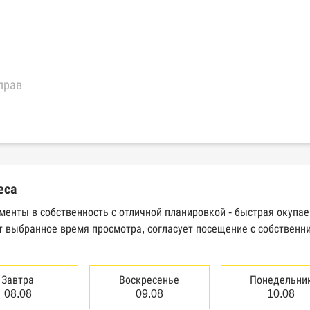
прав
еральной налоговой службы России
трактов Федерального казначейства
еса
Высшего арбитражного суда
менты в собственность с отличной планировкой - быстрая окупае
т выбранное время просмотра, согласует посещение с собственн
сведений о банкротстве юридических лиц
сведений о банкротстве физических лиц
Завтра
Воскресенье
Понедельни
аков обслуживания Роспатента
08.08
09.08
10.08