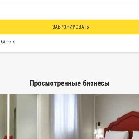
водства Федеральной службы судебных приставов
ии эмитентами ценных бумаг
ЗАБРОНИРОВАТЬ
оль, Росздравнадзор, Рособрнадзор, Роскомнадзор, Росп
х данных
еестр недобросовестных поставщиков
ых лиц
Просмотренные бизнесы
рактов
ышленной палаты
е движимого имущества нотариальной палаты