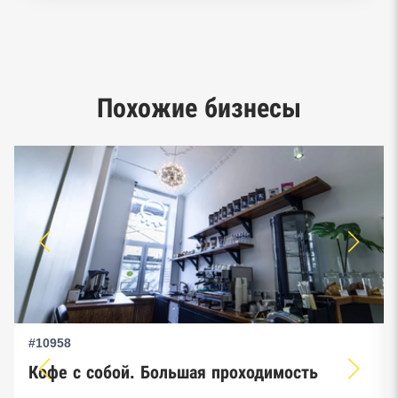
Реестр заключенных госконтрактов
Google панорамы, Яндекс.Карты
Единый реестр малого и среднего
Похожие бизнесы
предпринимательства ФНС
#10958
Кофе с собой. Большая проходимость