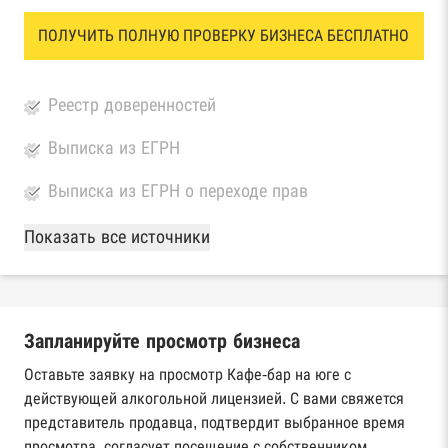
ПОЛУЧИТЬ ПОЛНУЮ ПРОВЕРКУ БИЗНЕСА БЕСПЛАТНО
Реестр доверенностей
Выписка из ЕГРН
Выписка из ЕГРН о переходе прав
База Росстата
Показать все источники
Реестры ЕГРЮЛ и ЕГРИП Федеральной
налоговой службы России
Запланируйте просмотр бизнеса
Реестр государственных контрактов
Федерального казначейства
Оставьте заявку на просмотр Кафе-бар на юге с
действующей алкогольной лицензией. С вами свяжется
Картотека арбитражных дел Высшего
представитель продавца, подтвердит выбранное время
арбитражного суда
просмотра, согласует посещение с собственником