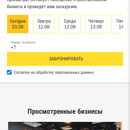
бизнеса и проведёт вам экскурсию.
Единый федеральный реестр сведений о
банкротстве юридических лиц
Сегодня
Завтра
Среда
Четверг
Пятни
10.08
11.08
12.08
13.08
14.0
Единый федеральный реестр сведений о
банкротстве физических лиц
Номер телефона
Реестр товарных знаков и знаков обслуживания
ЗАБРОНИРОВАТЬ
Роспатента
База исполнительного производства
Согласен на обработку персональных данных
Федеральной службы судебных приставов
Центры раскрытия информации эмитентами
ценных бумаг
Просмотренные бизнесы
Реестры лицензий: Росалкоголь,
Росздравнадзор, Рособрнадзор, Роскомнадзор,
Роспотребнадзор, Росприроднадзор,