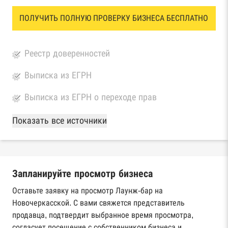
ПОЛУЧИТЬ ПОЛНУЮ ПРОВЕРКУ БИЗНЕСА БЕСПЛАТНО
Реестр доверенностей
Выписка из ЕГРН
Выписка из ЕГРН о переходе прав
База Росстата
Показать все источники
Реестры ЕГРЮЛ и ЕГРИП Федеральной
налоговой службы России
Запланируйте просмотр бизнеса
Реестр государственных контрактов
Федерального казначейства
Оставьте заявку на просмотр Лаунж-бар на
Новочеркасской. С вами свяжется представитель
Картотека арбитражных дел Высшего
продавца, подтвердит выбранное время просмотра,
арбитражного суда
согласует посещение с собственником бизнеса и