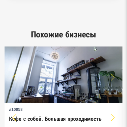
Реестр заключенных госконтрактов
Google панорамы, Яндекс.Карты
Единый реестр малого и среднего
Похожие бизнесы
предпринимательства ФНС
#10958
Кофе с собой. Большая проходимость