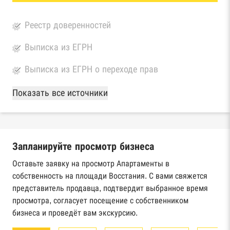
Реестр доверенностей
Выписка из ЕГРН
Выписка из ЕГРН о переходе прав
База Росстата
Показать все источники
Реестры ЕГРЮЛ и ЕГРИП Федеральной
налоговой службы России
Запланируйте просмотр бизнеса
Реестр государственных контрактов
Федерального казначейства
Оставьте заявку на просмотр Апартаменты в
собственность на площади Восстания. С вами свяжется
Картотека арбитражных дел Высшего
представитель продавца, подтвердит выбранное время
арбитражного суда
просмотра, согласует посещение с собственником
бизнеса и проведёт вам экскурсию.
Единый федеральный реестр сведений о