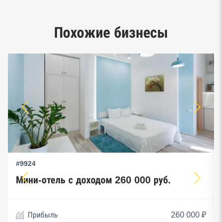
Google панорамы, Яндекс.Карты
Единый реестр малого и среднего
Похожие бизнесы
предпринимательства ФНС
#9924
Мини-отель с доходом 260 000 руб.
Прибыль
260 000 ₽