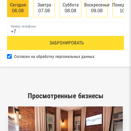
банкротстве юридических лиц
Сегодня
Завтра
Суббота
Воскресенье
Понедел
06.08
07.08
08.08
09.08
10.0
Единый федеральный реестр сведений о
банкротстве физических лиц
Номер телефона
Реестр товарных знаков и знаков обслуживания
ЗАБРОНИРОВАТЬ
Роспатента
База исполнительного производства
Согласен на обработку персональных данных
Федеральной службы судебных приставов
Центры раскрытия информации эмитентами
ценных бумаг
Просмотренные бизнесы
Реестры лицензий: Росалкоголь,
Росздравнадзор, Рособрнадзор, Роскомнадзор,
Роспотребнадзор, Росприроднадзор,
Ростехнадзор