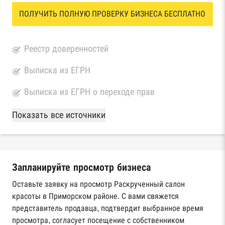
ПОЛУЧИТЬ ПОЛНУЮ ПРОВЕРКУ БИЗНЕСА БЕСПЛАТНО
Реестр доверенностей
Выписка из ЕГРН
Выписка из ЕГРН о переходе прав
База Росстата
Показать все источники
Реестры ЕГРЮЛ и ЕГРИП Федеральной
налоговой службы России
Запланируйте просмотр бизнеса
Реестр государственных контрактов
Федерального казначейства
Оставьте заявку на просмотр Раскрученный салон
красоты в Приморском районе. С вами свяжется
Картотека арбитражных дел Высшего
представитель продавца, подтвердит выбранное время
арбитражного суда
просмотра, согласует посещение с собственником