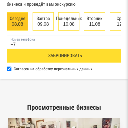
бизнеса и проведёт вам экскурсию.
Единый федеральный реестр сведений о
банкротстве юридических лиц
Сегодня
Завтра
Понедельник
Вторник
Сред
08.08
09.08
10.08
11.08
12.0
Единый федеральный реестр сведений о
банкротстве физических лиц
Номер телефона
Реестр товарных знаков и знаков обслуживания
ЗАБРОНИРОВАТЬ
Роспатента
База исполнительного производства
Согласен на обработку персональных данных
Федеральной службы судебных приставов
Центры раскрытия информации эмитентами
ценных бумаг
Просмотренные бизнесы
Реестры лицензий: Росалкоголь,
Росздравнадзор, Рособрнадзор, Роскомнадзор,
Роспотребнадзор, Росприроднадзор,