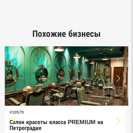
Реестр заключенных госконтрактов
Google панорамы, Яндекс.Карты
Единый реестр малого и среднего
Похожие бизнесы
предпринимательства ФНС
#10579
Салон красоты класса PREMIUM на
Петроградке