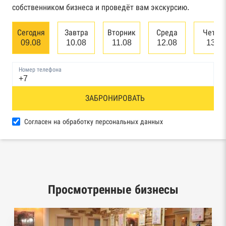
собственником бизнеса и проведёт вам экскурсию.
Единый федеральный реестр сведений о
банкротстве юридических лиц
Сегодня
Завтра
Вторник
Среда
Четве
09.08
10.08
11.08
12.08
13.0
Единый федеральный реестр сведений о
банкротстве физических лиц
Номер телефона
Реестр товарных знаков и знаков обслуживания
ЗАБРОНИРОВАТЬ
Роспатента
База исполнительного производства
Согласен на обработку персональных данных
Федеральной службы судебных приставов
Центры раскрытия информации эмитентами
ценных бумаг
Просмотренные бизнесы
Реестры лицензий: Росалкоголь,
Росздравнадзор, Рособрнадзор, Роскомнадзор,
Роспотребнадзор, Росприроднадзор,