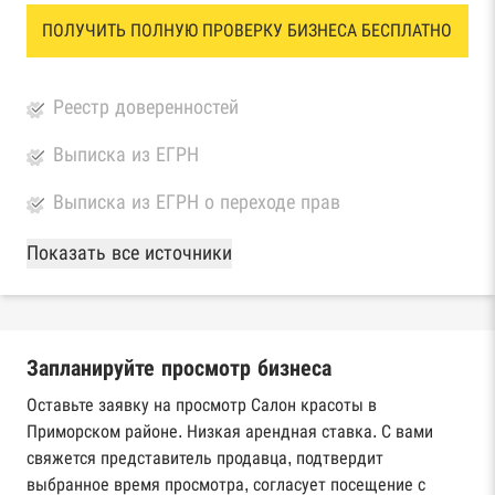
ПОЛУЧИТЬ ПОЛНУЮ ПРОВЕРКУ БИЗНЕСА БЕСПЛАТНО
Реестр доверенностей
Выписка из ЕГРН
Выписка из ЕГРН о переходе прав
База Росстата
Показать все источники
Реестры ЕГРЮЛ и ЕГРИП Федеральной
налоговой службы России
Запланируйте просмотр бизнеса
Реестр государственных контрактов
Федерального казначейства
Оставьте заявку на просмотр Салон красоты в
Приморском районе. Низкая арендная ставка. С вами
Картотека арбитражных дел Высшего
свяжется представитель продавца, подтвердит
арбитражного суда
выбранное время просмотра, согласует посещение с