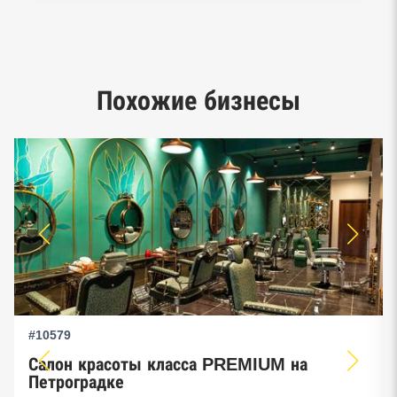
Реестр заключенных госконтрактов
Google панорамы, Яндекс.Карты
Единый реестр малого и среднего
Похожие бизнесы
предпринимательства ФНС
#10579
Салон красоты класса PREMIUM на
Петроградке