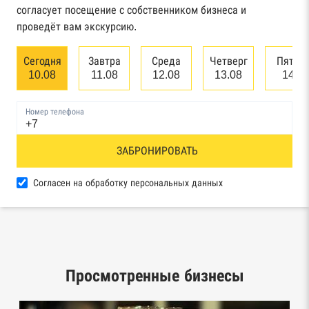
арбитражного суда
согласует посещение с собственником бизнеса и
проведёт вам экскурсию.
Единый федеральный реестр сведений о
банкротстве юридических лиц
Сегодня
Завтра
Среда
Четверг
Пятни
10.08
11.08
12.08
13.08
14.0
Единый федеральный реестр сведений о
банкротстве физических лиц
Номер телефона
Реестр товарных знаков и знаков обслуживания
ЗАБРОНИРОВАТЬ
Роспатента
База исполнительного производства
Согласен на обработку персональных данных
Федеральной службы судебных приставов
Центры раскрытия информации эмитентами
ценных бумаг
Просмотренные бизнесы
Реестры лицензий: Росалкоголь,
Росздравнадзор, Рособрнадзор, Роскомнадзор,