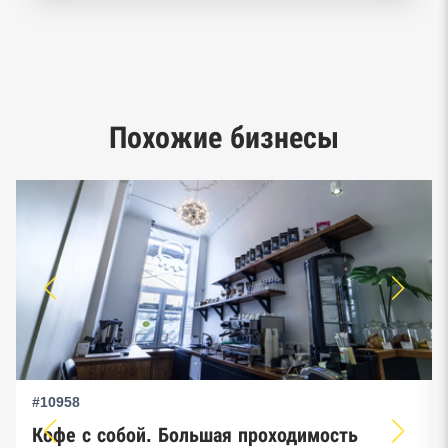
Реестр заключенных госконтрактов
Google панорамы, Яндекс.Карты
Единый реестр малого и среднего
Похожие бизнесы
предпринимательства ФНС
#10958
Кофе с собой. Большая проходимость