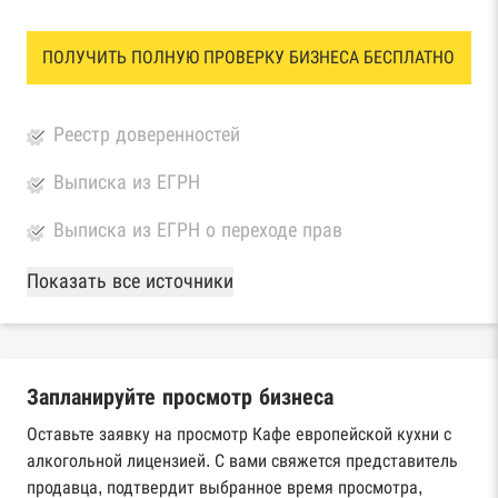
ПОЛУЧИТЬ ПОЛНУЮ ПРОВЕРКУ БИЗНЕСА БЕСПЛАТНО
Реестр доверенностей
Выписка из ЕГРН
Выписка из ЕГРН о переходе прав
База Росстата
Показать все источники
Реестры ЕГРЮЛ и ЕГРИП Федеральной
налоговой службы России
Запланируйте просмотр бизнеса
Реестр государственных контрактов
Федерального казначейства
Оставьте заявку на просмотр Кафе европейской кухни с
алкогольной лицензией. С вами свяжется представитель
Картотека арбитражных дел Высшего
продавца, подтвердит выбранное время просмотра,