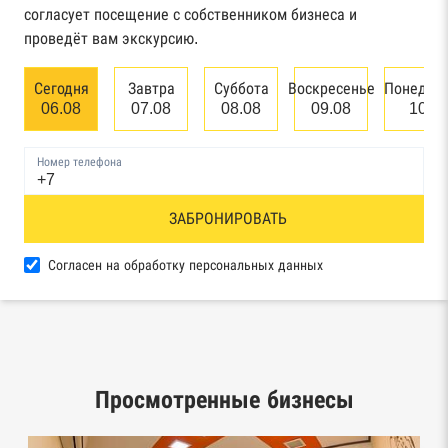
арбитражного суда
согласует посещение с собственником бизнеса и
проведёт вам экскурсию.
Единый федеральный реестр сведений о
банкротстве юридических лиц
Сегодня
Завтра
Суббота
Воскресенье
Понедел
06.08
07.08
08.08
09.08
10.0
Единый федеральный реестр сведений о
банкротстве физических лиц
Номер телефона
Реестр товарных знаков и знаков обслуживания
ЗАБРОНИРОВАТЬ
Роспатента
База исполнительного производства
Согласен на обработку персональных данных
Федеральной службы судебных приставов
Центры раскрытия информации эмитентами
ценных бумаг
Просмотренные бизнесы
Реестры лицензий: Росалкоголь,
Росздравнадзор, Рособрнадзор, Роскомнадзор,