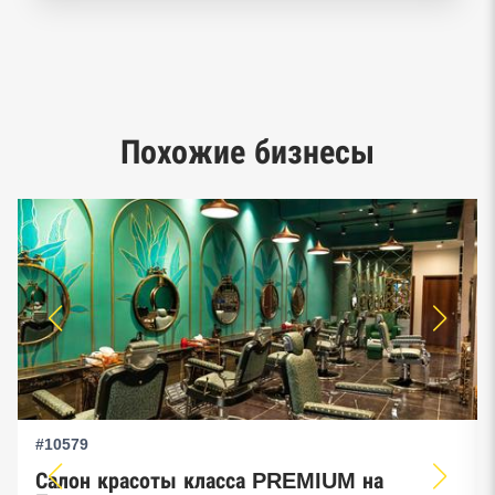
Реестр заключенных госконтрактов
Google панорамы, Яндекс.Карты
Единый реестр малого и среднего
Похожие бизнесы
предпринимательства ФНС
#10579
Салон красоты класса PREMIUM на