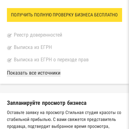
ПОЛУЧИТЬ ПОЛНУЮ ПРОВЕРКУ БИЗНЕСА БЕСПЛАТНО
Реестр доверенностей
Выписка из ЕГРН
Выписка из ЕГРН о переходе прав
База Росстата
Показать все источники
Реестры ЕГРЮЛ и ЕГРИП Федеральной
налоговой службы России
Запланируйте просмотр бизнеса
Реестр государственных контрактов
Федерального казначейства
Оставьте заявку на просмотр Стильная студия красоты со
стабильной прибылью. С вами свяжется представитель
Картотека арбитражных дел Высшего
продавца, подтвердит выбранное время просмотра,