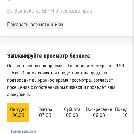
Выписка из ЕГРН о переходе прав
База Росстата
Показать все источники
Реестры ЕГРЮЛ и ЕГРИП Федеральной
налоговой службы России
Запланируйте просмотр бизнеса
Реестр государственных контрактов
Федерального казначейства
Оставьте заявку на просмотр Гончарная мастерская. 154
тр/мес. С вами свяжется представитель продавца,
Картотека арбитражных дел Высшего
подтвердит выбранное время просмотра, согласует
арбитражного суда
посещение с собственником бизнеса и проведёт вам
экскурсию.
Единый федеральный реестр сведений о
банкротстве юридических лиц
Сегодня
Завтра
Суббота
Воскресенье
Понедел
06.08
07.08
08.08
09.08
10.0
Единый федеральный реестр сведений о
банкротстве физических лиц
Номер телефона