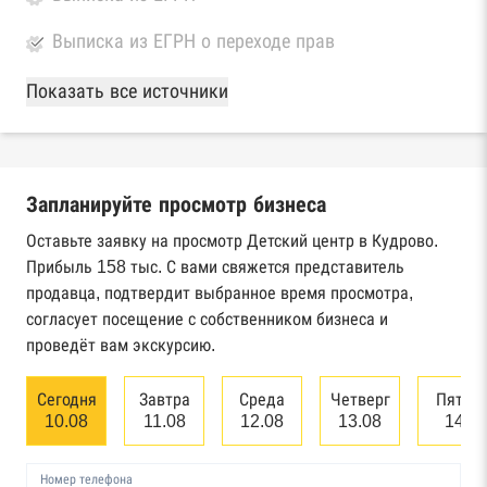
Выписка из ЕГРН о переходе прав
База Росстата
Показать все источники
Реестры ЕГРЮЛ и ЕГРИП Федеральной
налоговой службы России
Запланируйте просмотр бизнеса
Реестр государственных контрактов
Федерального казначейства
Оставьте заявку на просмотр Детский центр в Кудрово.
Прибыль 158 тыс. С вами свяжется представитель
Картотека арбитражных дел Высшего
продавца, подтвердит выбранное время просмотра,
арбитражного суда
согласует посещение с собственником бизнеса и
проведёт вам экскурсию.
Единый федеральный реестр сведений о
банкротстве юридических лиц
Сегодня
Завтра
Среда
Четверг
Пятни
10.08
11.08
12.08
13.08
14.0
Единый федеральный реестр сведений о
банкротстве физических лиц
Номер телефона