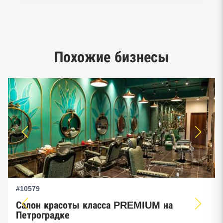
Реестр заключенных госконтрактов
Google панорамы, Яндекс.Карты
Единый реестр малого и среднего
Похожие бизнесы
предпринимательства ФНС
#10579
Салон красоты класса PREMIUM на
Петроградке