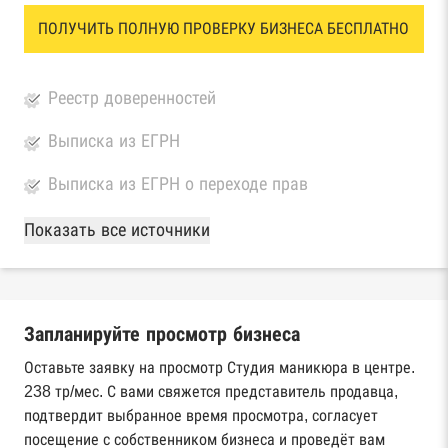
ПОЛУЧИТЬ ПОЛНУЮ ПРОВЕРКУ БИЗНЕСА БЕСПЛАТНО
Реестр доверенностей
Выписка из ЕГРН
Выписка из ЕГРН о переходе прав
База Росстата
Показать все источники
Реестры ЕГРЮЛ и ЕГРИП Федеральной
налоговой службы России
Запланируйте просмотр бизнеса
Реестр государственных контрактов
Федерального казначейства
Оставьте заявку на просмотр Студия маникюра в центре.
238 тр/мес. С вами свяжется представитель продавца,
Картотека арбитражных дел Высшего
подтвердит выбранное время просмотра, согласует
арбитражного суда
посещение с собственником бизнеса и проведёт вам