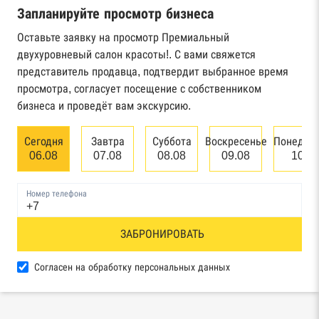
Запланируйте просмотр бизнеса
Реестр государственных контрактов
Федерального казначейства
Оставьте заявку на просмотр Премиальный
двухуровневый салон красоты!. С вами свяжется
Картотека арбитражных дел Высшего
представитель продавца, подтвердит выбранное время
арбитражного суда
просмотра, согласует посещение с собственником
бизнеса и проведёт вам экскурсию.
Единый федеральный реестр сведений о
банкротстве юридических лиц
Сегодня
Завтра
Суббота
Воскресенье
Понедел
06.08
07.08
08.08
09.08
10.0
Единый федеральный реестр сведений о
банкротстве физических лиц
Номер телефона
Реестр товарных знаков и знаков обслуживания
ЗАБРОНИРОВАТЬ
Роспатента
База исполнительного производства
Согласен на обработку персональных данных
Федеральной службы судебных приставов
Центры раскрытия информации эмитентами