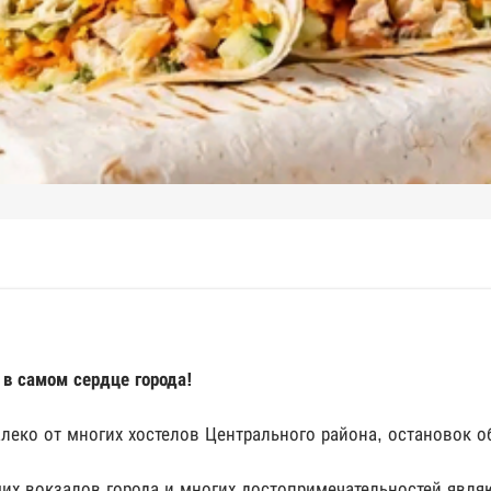
в самом сердце города!
ко от многих хостелов Центрального района, остановок о
х вокзалов города и многих достопримечательностей являю