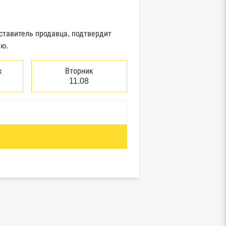
ставитель продавца, подтвердит
ию.
к
Вторник
11.08
отребнадзор, Росприроднадзор,