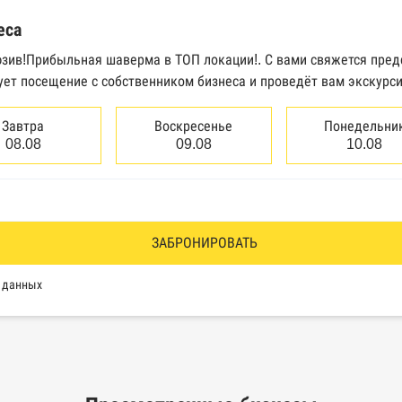
трактов Федерального казначейства
еса
Высшего арбитражного суда
юзив!Прибыльная шаверма в ТОП локации!. С вами свяжется пред
ует посещение с собственником бизнеса и проведёт вам экскурс
сведений о банкротстве юридических лиц
сведений о банкротстве физических лиц
Завтра
Воскресенье
Понедельни
08.08
09.08
10.08
аков обслуживания Роспатента
водства Федеральной службы судебных приставов
ии эмитентами ценных бумаг
ЗАБРОНИРОВАТЬ
оль, Росздравнадзор, Рособрнадзор, Роскомнадзор, Росп
х данных
еестр недобросовестных поставщиков