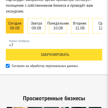
арбитражного суда
посещение с собственником бизнеса и проведёт вам
экскурсию.
Единый федеральный реестр сведений о
банкротстве юридических лиц
Сегодня
Завтра
Понедельник
Вторник
Сред
08.08
09.08
10.08
11.08
12.0
Единый федеральный реестр сведений о
банкротстве физических лиц
Номер телефона
Реестр товарных знаков и знаков обслуживания
ЗАБРОНИРОВАТЬ
Роспатента
База исполнительного производства
Согласен на обработку персональных данных
Федеральной службы судебных приставов
Центры раскрытия информации эмитентами
ценных бумаг
Просмотренные бизнесы
Реестры лицензий: Росалкоголь,
Росздравнадзор, Рособрнадзор, Роскомнадзор,