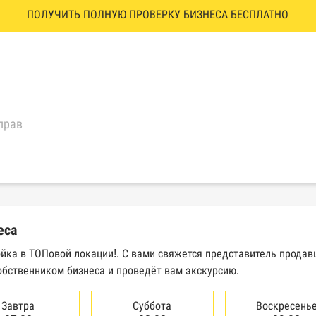
ПОЛУЧИТЬ ПОЛНУЮ ПРОВЕРКУ БИЗНЕСА БЕСПЛАТНО
прав
еральной налоговой службы России
трактов Федерального казначейства
еса
Высшего арбитражного суда
ойка в ТОПовой локации!. С вами свяжется представитель прода
обственником бизнеса и проведёт вам экскурсию.
сведений о банкротстве юридических лиц
сведений о банкротстве физических лиц
Завтра
Суббота
Воскресень