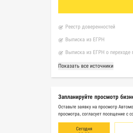
Реестр доверенностей
Выписка из ЕГРН
Выписка из ЕГРН о переходе 
База Росстата
Показать все источники
Реестры ЕГРЮЛ и ЕГРИП Фед
Реестр государственных кон
Запланируйте просмотр бизн
Картотека арбитражных дел 
Оставьте заявку на просмотр Автом
просмотра, согласует посещение с с
Единый федеральный реестр 
Единый федеральный реестр 
Сегодня