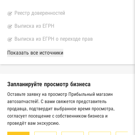
Реестр доверенностей
Выписка из ЕГРН
Выписка из ЕГРН о переходе прав
База Росстата
Показать все источники
Реестры ЕГРЮЛ и ЕГРИП Федеральной
налоговой службы России
Запланируйте просмотр бизнеса
Реестр государственных контрактов
Федерального казначейства
Оставьте заявку на просмотр Прибыльный магазин
автозапчастей!. С вами свяжется представитель
Картотека арбитражных дел Высшего
продавца, подтвердит выбранное время просмотра,
арбитражного суда
согласует посещение с собственником бизнеса и
проведёт вам экскурсию.
Единый федеральный реестр сведений о