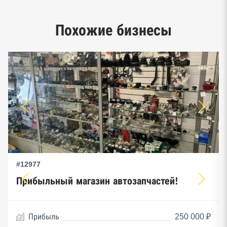
Единый реестр малого и среднего
Похожие бизнесы
предпринимательства ФНС
#12977
Прибыльный магазин автозапчастей!
Прибыль
250 000 ₽