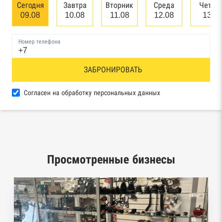
банкротстве юридических лиц
Сегодня
Завтра
Вторник
Среда
Четве
09.08
10.08
11.08
12.08
13.0
Единый федеральный реестр сведений о
банкротстве физических лиц
Номер телефона
Реестр товарных знаков и знаков обслуживания
ЗАБРОНИРОВАТЬ
Роспатента
База исполнительного производства
Согласен на обработку персональных данных
Федеральной службы судебных приставов
Центры раскрытия информации эмитентами
ценных бумаг
Просмотренные бизнесы
Реестры лицензий: Росалкоголь,
Росздравнадзор, Рособрнадзор, Роскомнадзор,
Роспотребнадзор, Росприроднадзор,
Ростехнадзор