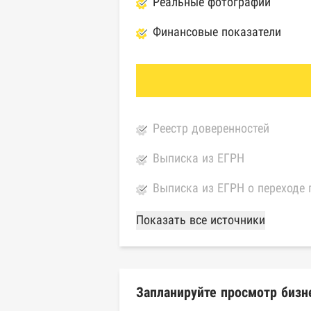
Реальные фотографии
Финансовые показатели
Реестр доверенностей
Выписка из ЕГРН
Выписка из ЕГРН о переходе 
База Росстата
Показать все источники
Реестры ЕГРЮЛ и ЕГРИП Фед
Реестр государственных кон
Запланируйте просмотр бизн
Картотека арбитражных дел 