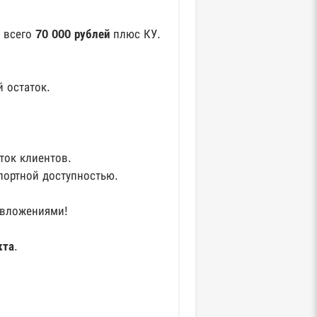
 всего
70 000 рублей
плюс КУ.
 остаток.
ток клиентов.
портной доступностью.
 вложениями!
кта
.