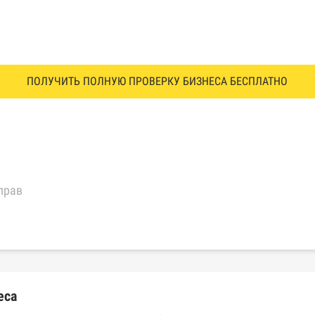
ПОЛУЧИТЬ ПОЛНУЮ ПРОВЕРКУ БИЗНЕСА БЕСПЛАТНО
прав
еральной налоговой службы России
трактов Федерального казначейства
еса
Высшего арбитражного суда