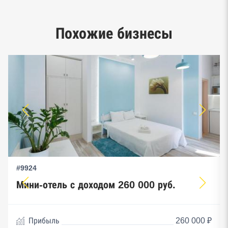
Google панорамы, Яндекс.Карты
Единый реестр малого и среднего
Похожие бизнесы
предпринимательства ФНС
#9924
Мини-отель с доходом 260 000 руб.
Прибыль
260 000 ₽