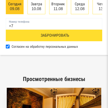
банкротстве юридических лиц
Сегодня
Завтра
Вторник
Среда
Четве
09.08
10.08
11.08
12.08
13.0
Единый федеральный реестр сведений о
банкротстве физических лиц
Номер телефона
Реестр товарных знаков и знаков обслуживания
ЗАБРОНИРОВАТЬ
Роспатента
База исполнительного производства
Согласен на обработку персональных данных
Федеральной службы судебных приставов
Центры раскрытия информации эмитентами
ценных бумаг
Просмотренные бизнесы
Реестры лицензий: Росалкоголь,
Росздравнадзор, Рособрнадзор, Роскомнадзор,
Роспотребнадзор, Росприроднадзор,
Ростехнадзор