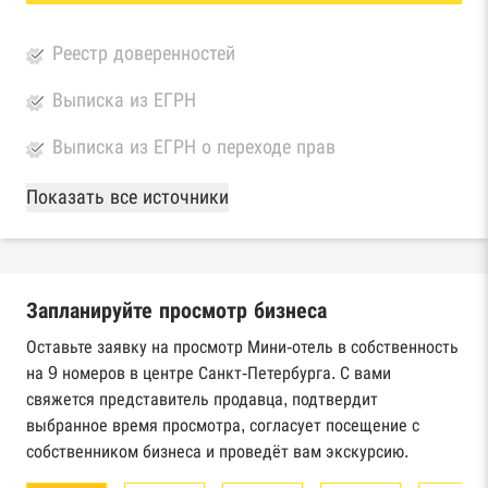
Реестр доверенностей
Выписка из ЕГРН
Выписка из ЕГРН о переходе прав
База Росстата
Показать все источники
Реестры ЕГРЮЛ и ЕГРИП Федеральной
налоговой службы России
Запланируйте просмотр бизнеса
Реестр государственных контрактов
Федерального казначейства
Оставьте заявку на просмотр Мини-отель в собственность
на 9 номеров в центре Санкт-Петербурга. С вами
Картотека арбитражных дел Высшего
свяжется представитель продавца, подтвердит
арбитражного суда
выбранное время просмотра, согласует посещение с
собственником бизнеса и проведёт вам экскурсию.
Единый федеральный реестр сведений о