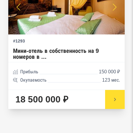
Реестр плановых проверок Реестр
недобросовестных поставщиков
Реестры особых адресов ФНС
Реестр дисквалифицированных лиц
#1293
Реестры ФНС
Мини-отель в собственность на 9
номеров в ...
Реестр заключенных госконтрактов
Прибыль
150 000 ₽
Реестр членов Торгово-промышленной палаты
Окупаемость
123 мес.
Реестр уведомлений о залоге движимого
имущества нотариальной палаты
18 500 000 ₽
Реестр недействительных паспортов ФМС
Реестр заключенных госконтрактов