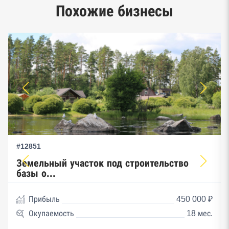
Единый реестр малого и среднего
Похожие бизнесы
предпринимательства ФНС
#12851
Земельный участок под строительство
базы о...
Прибыль
450 000 ₽
Окупаемость
18 мес.