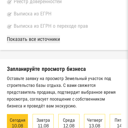
Реестр доверенностей
Выписка из ЕГРН
Выписка из ЕГРН о переходе прав
База Росстата
Показать все источники
Реестры ЕГРЮЛ и ЕГРИП Федеральной
налоговой службы России
Запланируйте просмотр бизнеса
Реестр государственных контрактов
Федерального казначейства
Оставьте заявку на просмотр Земельный участок под
строительство базы отдыха. С вами свяжется
Картотека арбитражных дел Высшего
представитель продавца, подтвердит выбранное время
арбитражного суда
просмотра, согласует посещение с собственником
бизнеса и проведёт вам экскурсию.
Единый федеральный реестр сведений о
банкротстве юридических лиц
Сегодня
Завтра
Среда
Четверг
Пятни
10.08
11.08
12.08
13.08
14.0