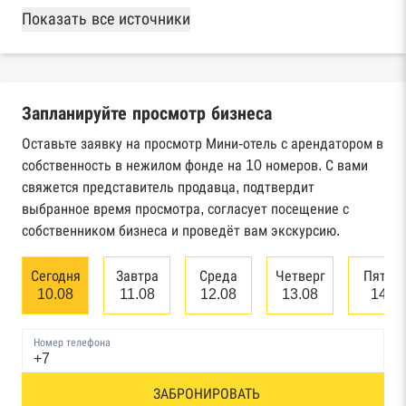
База Росстата
Показать все источники
Реестры ЕГРЮЛ и ЕГРИП Федеральной
налоговой службы России
Запланируйте просмотр бизнеса
Реестр государственных контрактов
Федерального казначейства
Оставьте заявку на просмотр Мини-отель с арендатором в
собственность в нежилом фонде на 10 номеров. С вами
Картотека арбитражных дел Высшего
свяжется представитель продавца, подтвердит
арбитражного суда
выбранное время просмотра, согласует посещение с
собственником бизнеса и проведёт вам экскурсию.
Единый федеральный реестр сведений о
банкротстве юридических лиц
Сегодня
Завтра
Среда
Четверг
Пятни
10.08
11.08
12.08
13.08
14.0
Единый федеральный реестр сведений о
банкротстве физических лиц
Номер телефона
Реестр товарных знаков и знаков обслуживания
ЗАБРОНИРОВАТЬ
Роспатента