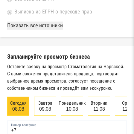
Выписка из ЕГРН о переходе прав
База Росстата
Показать все источники
Реестры ЕГРЮЛ и ЕГРИП Федеральной
налоговой службы России
Запланируйте просмотр бизнеса
Реестр государственных контрактов
Федерального казначейства
Оставьте заявку на просмотр Стоматология на Нарвской.
С вами свяжется представитель продавца, подтвердит
Картотека арбитражных дел Высшего
выбранное время просмотра, согласует посещение с
арбитражного суда
собственником бизнеса и проведёт вам экскурсию.
Единый федеральный реестр сведений о
Сегодня
Завтра
Понедельник
Вторник
Сред
банкротстве юридических лиц
08.08
09.08
10.08
11.08
12.0
Единый федеральный реестр сведений о
Номер телефона
банкротстве физических лиц