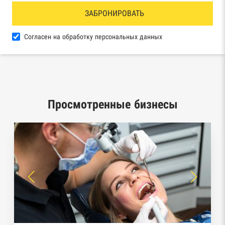
Реестр товарных знаков и знаков обслуживания
ЗАБРОНИРОВАТЬ
Роспатента
Согласен на обработку персональных данных
База исполнительного производства
Федеральной службы судебных приставов
Центры раскрытия информации эмитентами
ценных бумаг
Просмотренные бизнесы
Реестры лицензий: Росалкоголь,
Росздравнадзор, Рособрнадзор, Роскомнадзор,
Роспотребнадзор, Росприроднадзор,
Ростехнадзор
Реестр плановых проверок Реестр
недобросовестных поставщиков
Реестры особых адресов ФНС