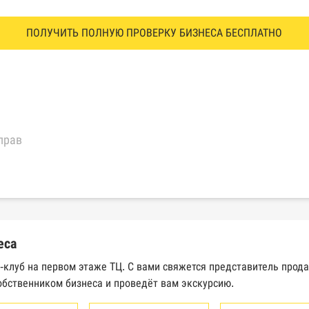
ПОЛУЧИТЬ ПОЛНУЮ ПРОВЕРКУ БИЗНЕСА БЕСПЛАТНО
прав
еральной налоговой службы России
трактов Федерального казначейства
еса
Высшего арбитражного суда
с-клуб на первом этаже ТЦ. С вами свяжется представитель прод
обственником бизнеса и проведёт вам экскурсию.
сведений о банкротстве юридических лиц