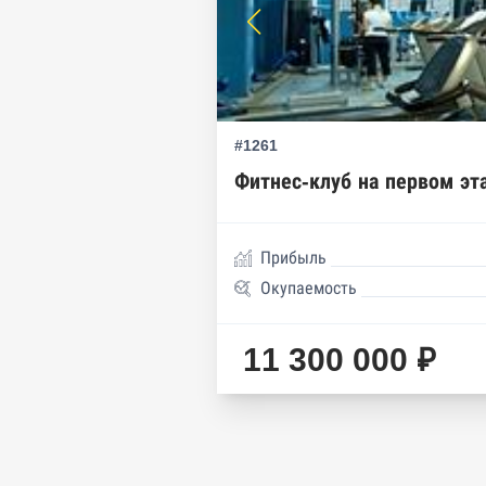
Реестр членов Торгово-пром
Реестр уведомлений о залог
Реестр недействительных па
#1261
Реестр заключенных госконт
Фитнес-клуб на первом эт
Google панорамы, Яндекс.К
Единый реестр малого и сре
Прибыль
Окупаемость
11 300 000 ₽