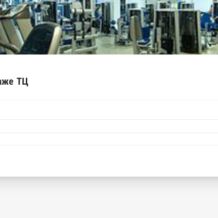
ышленной палаты
е движимого имущества нотариальной палаты
спортов ФМС
рактов
аже ТЦ
арты
днего предпринимательства ФНС