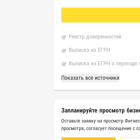
Реестр доверенностей
Выписка из ЕГРН
Выписка из ЕГРН о переходе 
База Росстата
Показать все источники
Реестры ЕГРЮЛ и ЕГРИП Фед
Реестр государственных кон
Запланируйте просмотр бизн
Картотека арбитражных дел 
Оставьте заявку на просмотр Фитне
просмотра, согласует посещение с с
Единый федеральный реестр 