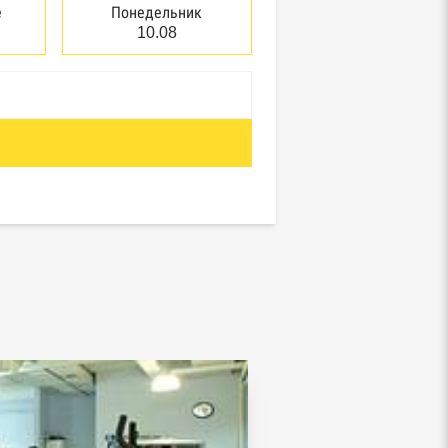
е
Понедельник
10.08
отребнадзор, Росприроднадзор,