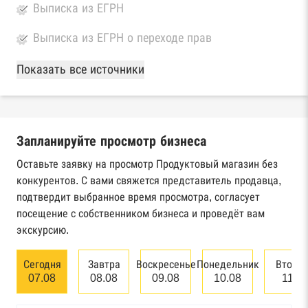
Выписка из ЕГРН
Выписка из ЕГРН о переходе прав
База Росстата
Показать все источники
Реестры ЕГРЮЛ и ЕГРИП Федеральной
налоговой службы России
Запланируйте просмотр бизнеса
Реестр государственных контрактов
Федерального казначейства
Оставьте заявку на просмотр Продуктовый магазин без
конкурентов. С вами свяжется представитель продавца,
Картотека арбитражных дел Высшего
подтвердит выбранное время просмотра, согласует
арбитражного суда
посещение с собственником бизнеса и проведёт вам
экскурсию.
Единый федеральный реестр сведений о
банкротстве юридических лиц
Сегодня
Завтра
Воскресенье
Понедельник
Вторн
07.08
08.08
09.08
10.08
11.0
Единый федеральный реестр сведений о
банкротстве физических лиц