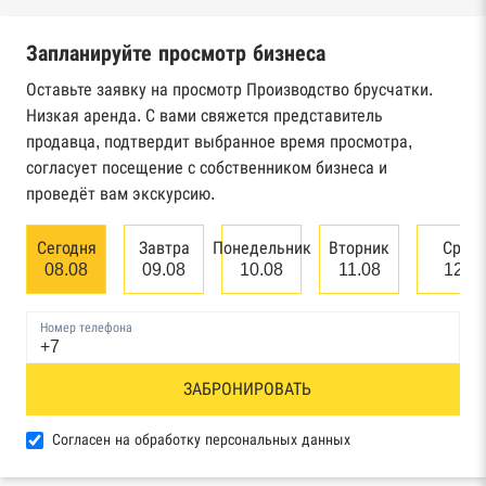
налоговой службы России
Запланируйте просмотр бизнеса
Реестр государственных контрактов
Федерального казначейства
Оставьте заявку на просмотр Производство брусчатки.
Низкая аренда. С вами свяжется представитель
Картотека арбитражных дел Высшего
продавца, подтвердит выбранное время просмотра,
арбитражного суда
согласует посещение с собственником бизнеса и
проведёт вам экскурсию.
Единый федеральный реестр сведений о
банкротстве юридических лиц
Сегодня
Завтра
Понедельник
Вторник
Сред
08.08
09.08
10.08
11.08
12.0
Единый федеральный реестр сведений о
банкротстве физических лиц
Номер телефона
Реестр товарных знаков и знаков обслуживания
ЗАБРОНИРОВАТЬ
Роспатента
База исполнительного производства
Согласен на обработку персональных данных
Федеральной службы судебных приставов