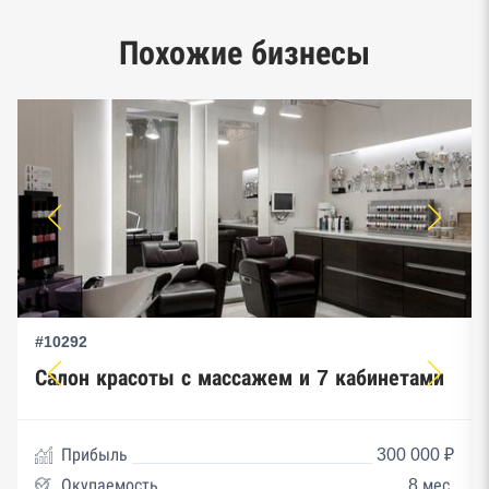
Единый реестр малого и среднего
Похожие бизнесы
предпринимательства ФНС
#10292
Салон красоты с массажем и 7 кабинетами
Прибыль
300 000 ₽
Окупаемость
8 мес.