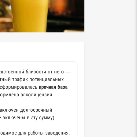
едственной близости от него —
отный трафик потенциальных
го сформировалась
прочная база
формлена алколицензия.
 Заключен долгосрочный
 включены в эту сумму).
ходимое для работы заведения.