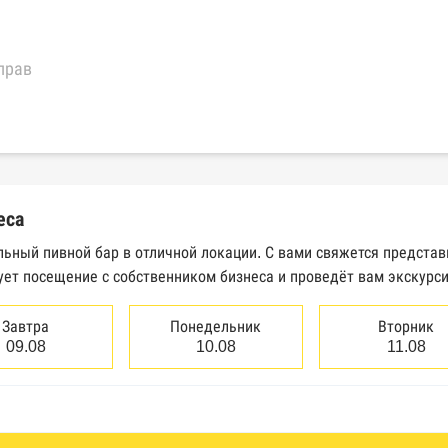
прав
еральной налоговой службы России
трактов Федерального казначейства
еса
Высшего арбитражного суда
льный пивной бар в отличной локации. С вами свяжется представ
ует посещение с собственником бизнеса и проведёт вам экскурс
сведений о банкротстве юридических лиц
сведений о банкротстве физических лиц
Завтра
Понедельник
Вторник
09.08
10.08
11.08
аков обслуживания Роспатента
водства Федеральной службы судебных приставов