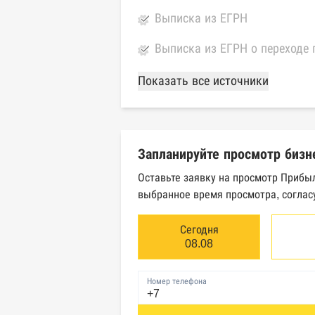
Выписка из ЕГРН
Выписка из ЕГРН о переходе 
База Росстата
Показать все источники
Реестры ЕГРЮЛ и ЕГРИП Фед
Реестр государственных кон
Запланируйте просмотр бизн
Картотека арбитражных дел 
Оставьте заявку на просмотр Прибы
выбранное время просмотра, соглас
Единый федеральный реестр 
Единый федеральный реестр 
Сегодня
08.08
Реестр товарных знаков и зн
Номер телефона
База исполнительного произ