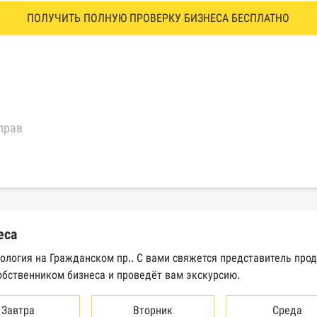
ПОЛУЧИТЬ ПОЛНУЮ ПРОВЕРКУ БИЗНЕСА БЕСПЛАТНО
прав
еральной налоговой службы России
трактов Федерального казначейства
еса
Высшего арбитражного суда
тология на Гражданском пр.. С вами свяжется представитель про
обственником бизнеса и проведёт вам экскурсию.
сведений о банкротстве юридических лиц
сведений о банкротстве физических лиц
Завтра
Вторник
Среда