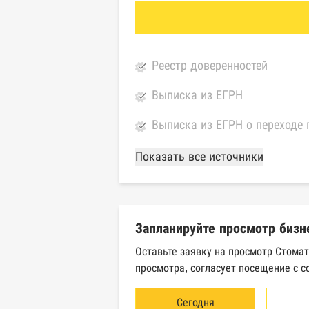
Реестр доверенностей
Выписка из ЕГРН
Выписка из ЕГРН о переходе 
База Росстата
Показать все источники
Реестры ЕГРЮЛ и ЕГРИП Фед
Реестр государственных кон
Запланируйте просмотр бизн
Картотека арбитражных дел 
Оставьте заявку на просмотр Стома
просмотра, согласует посещение с с
Единый федеральный реестр 
Единый федеральный реестр 
Сегодня