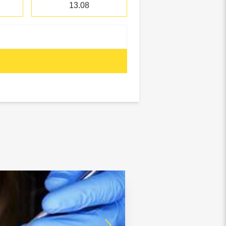
13.08
отребнадзор, Росприроднадзор,