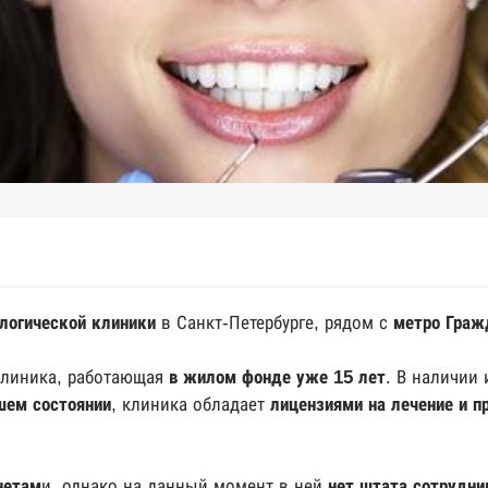
логической клиники
в Санкт-Петербурге, рядом с
метро Граж
клиника, работающая
в жилом фонде уже 15 лет
. В наличии
шем состоянии
, клиника обладает
лицензиями на лечение и п
нетам
и, однако на данный момент в ней
нет штата сотрудни