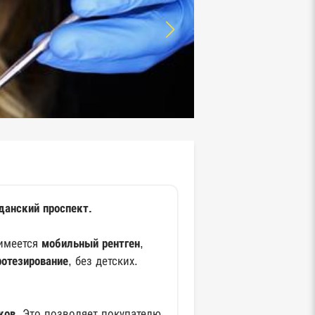
данский проспект.
 имеется
мобильный рентген
,
ротезирование
, без детских.
ков
. Это позволяет покупателю