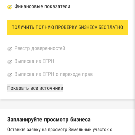
Финансовые показатели
ПОЛУЧИТЬ ПОЛНУЮ ПРОВЕРКУ БИЗНЕСА БЕСПЛАТНО
Реестр доверенностей
Выписка из ЕГРН
Выписка из ЕГРН о переходе прав
База Росстата
Показать все источники
Реестры ЕГРЮЛ и ЕГРИП Федеральной
налоговой службы России
Запланируйте просмотр бизнеса
Реестр государственных контрактов
Федерального казначейства
Оставьте заявку на просмотр Земельный участок с