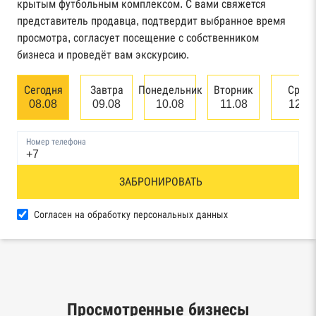
крытым футбольным комплексом. С вами свяжется
Картотека арбитражных дел Высшего
представитель продавца, подтвердит выбранное время
арбитражного суда
просмотра, согласует посещение с собственником
бизнеса и проведёт вам экскурсию.
Единый федеральный реестр сведений о
банкротстве юридических лиц
Сегодня
Завтра
Понедельник
Вторник
Сред
08.08
09.08
10.08
11.08
12.0
Единый федеральный реестр сведений о
банкротстве физических лиц
Номер телефона
Реестр товарных знаков и знаков обслуживания
ЗАБРОНИРОВАТЬ
Роспатента
База исполнительного производства
Согласен на обработку персональных данных
Федеральной службы судебных приставов
Центры раскрытия информации эмитентами
ценных бумаг
Просмотренные бизнесы
Реестры лицензий: Росалкоголь,