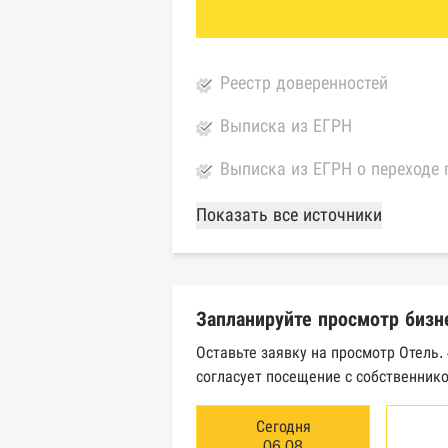
Реестр доверенностей
Выписка из ЕГРН
Выписка из ЕГРН о переходе 
База Росстата
Показать все источники
Реестры ЕГРЮЛ и ЕГРИП Фед
Реестр государственных кон
Запланируйте просмотр бизн
Картотека арбитражных дел 
Оставьте заявку на просмотр Отель.
согласует посещение с собственнико
Единый федеральный реестр 
Единый федеральный реестр 
Сегодня
06.08